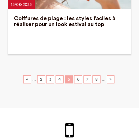
15/08/2025
Coiffures de plage : les styles faciles à
réaliser pour un look estival au top
«
...
2
3
4
5
6
7
8
...
»