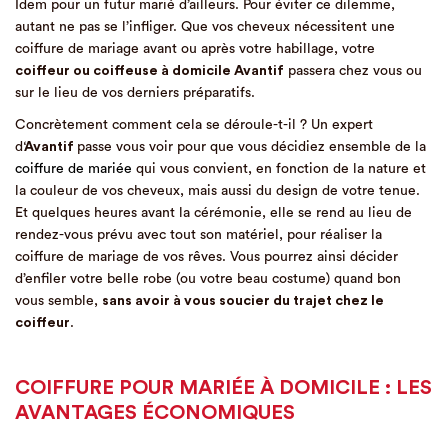
Idem pour un futur marié d’ailleurs. Pour éviter ce dilemme,
autant ne pas se l’infliger. Que vos cheveux nécessitent une
coiffure de mariage avant ou après votre habillage, votre
coiffeur ou coiffeuse à domicile Avantif
passera chez vous ou
sur le lieu de vos derniers préparatifs.
Concrètement comment cela se déroule-t-il ? Un expert
d
‘Avantif
passe vous voir pour que vous décidiez ensemble de la
coiffure de mariée
qui vous convient, en fonction de la nature et
la couleur de vos cheveux, mais aussi du design de votre tenue.
Et quelques heures avant la cérémonie, elle se rend au lieu de
rendez-vous prévu avec tout son matériel, pour réaliser la
coiffure de mariage de vos rêves. Vous pourrez ainsi décider
d’enfiler votre belle robe (ou votre beau costume) quand bon
vous semble,
sans avoir à vous soucier du trajet chez le
coiffeur
.
COIFFURE POUR MARIÉE À DOMICILE : LES
AVANTAGES ÉCONOMIQUES