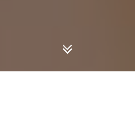
Les fêtes de fin d’année sont le moment idéal pour soigner sa
coiffure. En effet, une belle mise en forme transforme
immédiatement une tenue. Ainsi, les cheveux mi-longs
deviennent un véritable atout style. Ils permettent de varier les
looks sans trop de contraintes. De plus, ils conviennent à tous les
âges et à tous les styles. C’est pourquoi les coiffures de fête