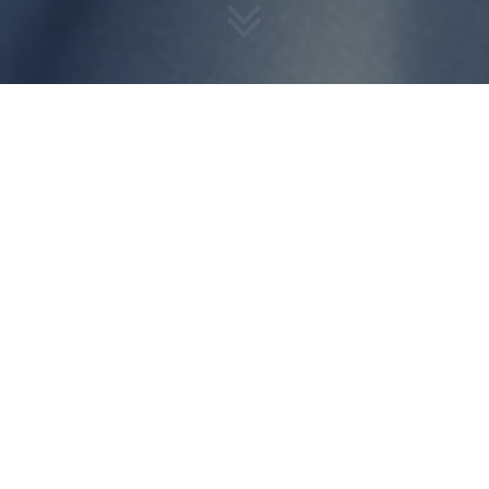
COMMENT BRAVER LA
CANICULE EN CE MOMENT ?
Tout d’abord, il est difficile de porter des cheveux mi-longs
ou longs, en ce temps d’extreme chaleur. Cette dernière
gonfle nos cheveux, les colles à nos fronts, nous donne
l’impression de porter une écharpe alors qu’il fait 30°… Voici
les coiffures
Avantif
rafraichissantes et jolies à adopter
quand il fait si chaud!
En plus d’une
coiffure
qui nous donne un aspect mal soigné sur
nos cheveux,
le soleil fragilise
ces derniers. Que ce soit avec la