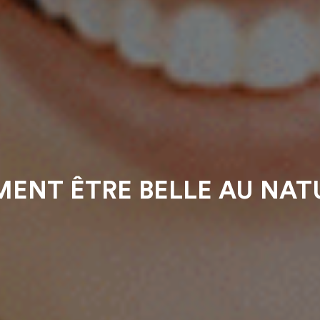
ENT ÊTRE BELLE AU NATU