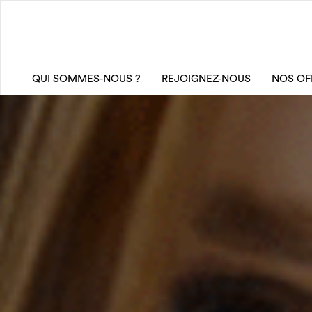
QUI SOMMES-NOUS ?
REJOIGNEZ-NOUS
NOS OF