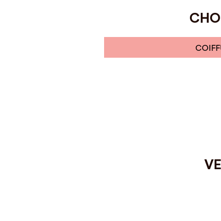
CHOI
COIFF
VE