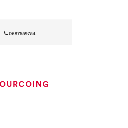
0687559754
TOURCOING