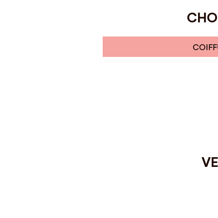
CHOI
COIFF
VE