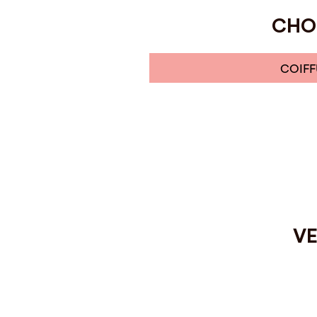
CHOI
COIFF
VE