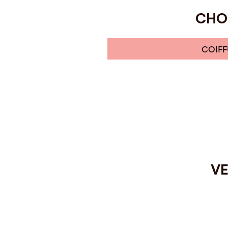
CHOI
COIFF
VE