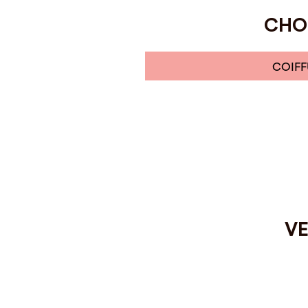
CHOI
COIFF
VE