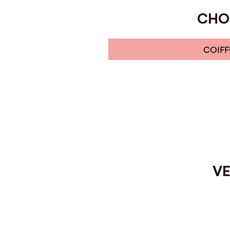
CHOI
COIFF
VE