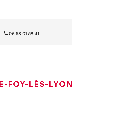
0‭6 ‭‭‭58 01 58 41
E-FOY-LÈS-LYON