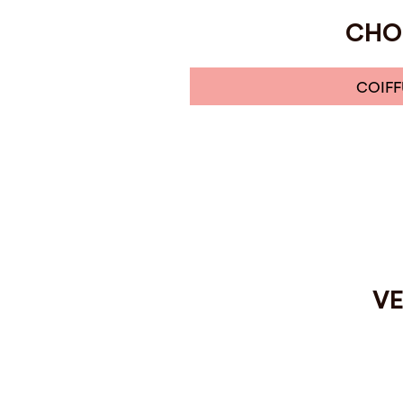
CHOI
COIFF
VE