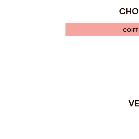
CHOI
COIFF
VE