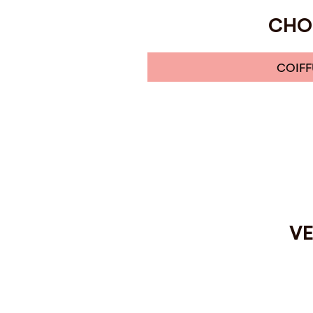
CHOI
COIFF
VE