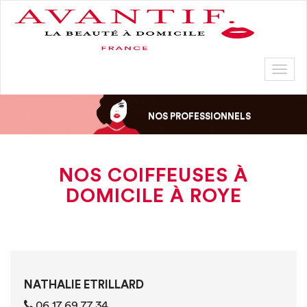
Toggl
naviga
NOS PROFESSIONNELS
NOS COIFFEUSES À
DOMICILE À ROYE
NATHALIE ETRILLARD
‭06 17 69 77 34‬