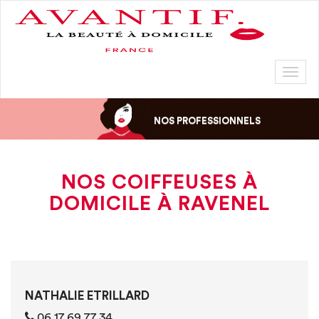
Toggl
naviga
NOS PROFESSIONNELS
NOS COIFFEUSES À
DOMICILE À RAVENEL
NATHALIE ETRILLARD
‭06 17 69 77 34‬