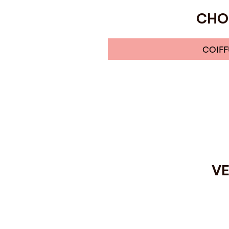
CHOI
COIFF
VE