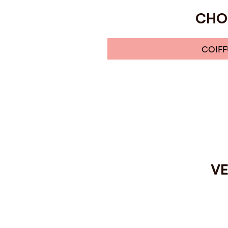
CHOI
COIFF
VE