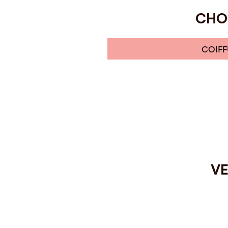
CHOI
COIFF
VE