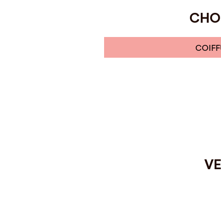
CHOI
COIFF
VE