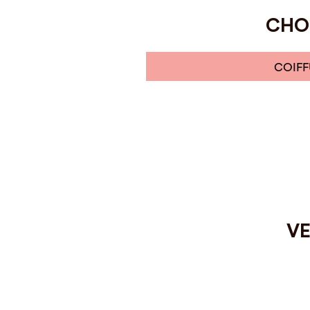
CHOI
COIFF
VE