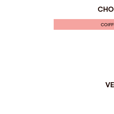
CHOI
COIFF
VE