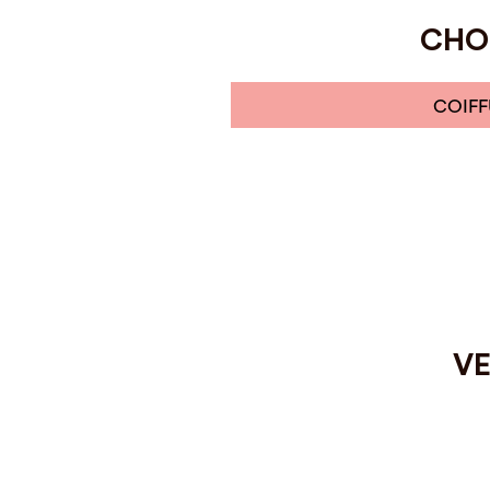
CHOI
COIFF
VE