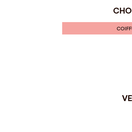
CHOI
COIFF
VE