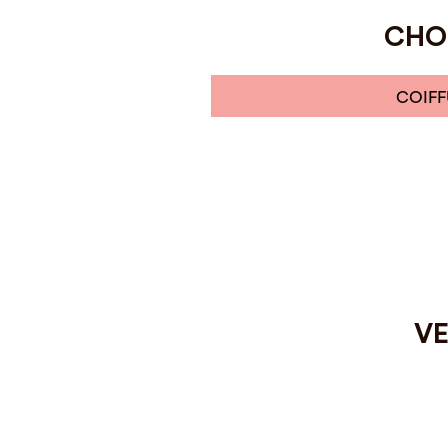
CHOI
COIFF
VE