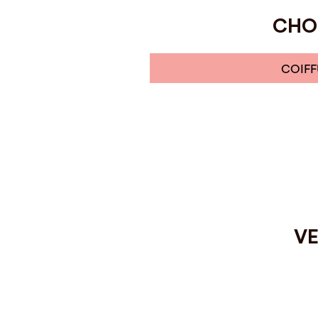
CHOI
COIFF
VE