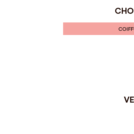
CHOI
COIFF
VE