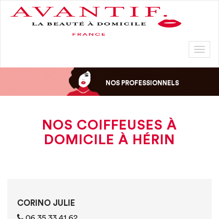
Toggl
naviga
NOS PROFESSIONNELS
NOS COIFFEUSES À
DOMICILE À HÉRIN
CORINO JULIE
‭06 35 33 41 62‬