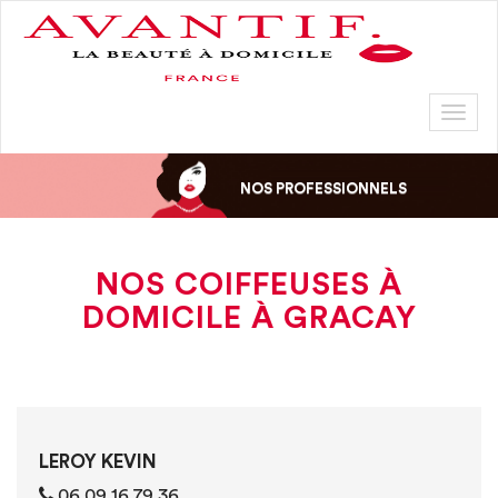
Toggl
naviga
NOS PROFESSIONNELS
NOS COIFFEUSES À
DOMICILE À GRACAY
LEROY KEVIN
‭06 09 16 79 36‬