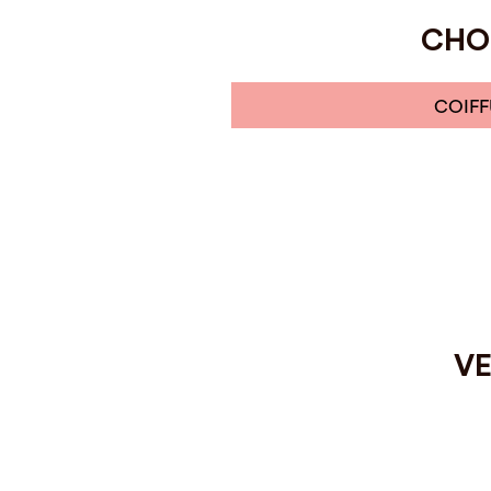
CHOI
COIFF
VE