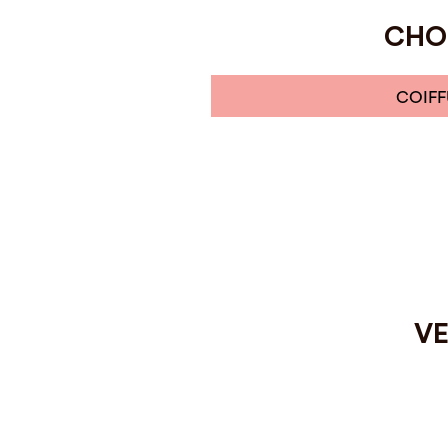
CHOI
COIFF
VE