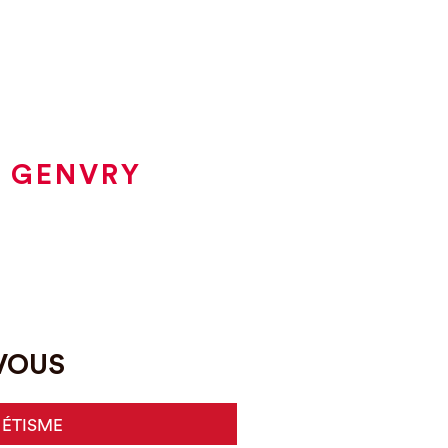
À GENVRY
-VOUS
HÉTISME