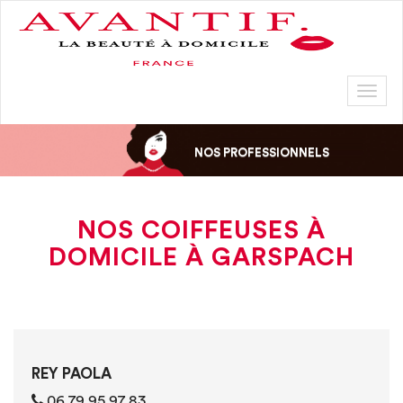
Toggl
naviga
NOS PROFESSIONNELS
NOS COIFFEUSES À
DOMICILE À GARSPACH
REY PAOLA
06 79 95 97 83