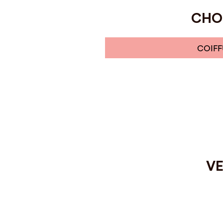
CHOI
COIFF
VE