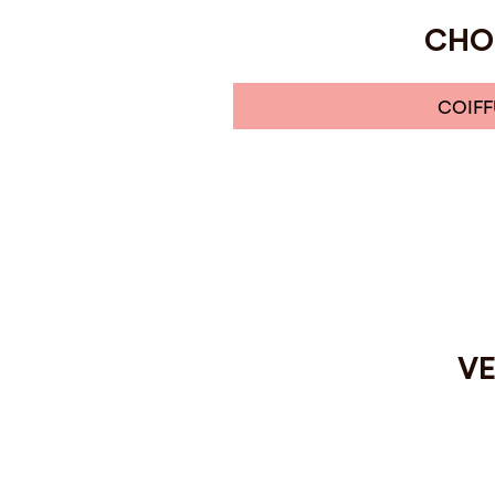
CHOI
COIFF
VE