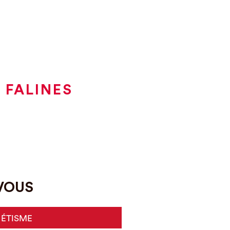
 FALINES
-VOUS
HÉTISME