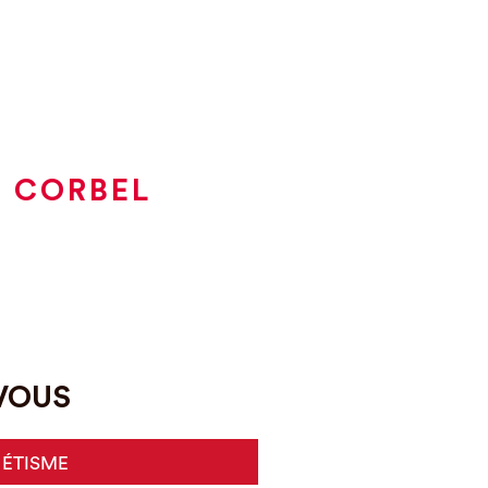
À CORBEL
-VOUS
HÉTISME