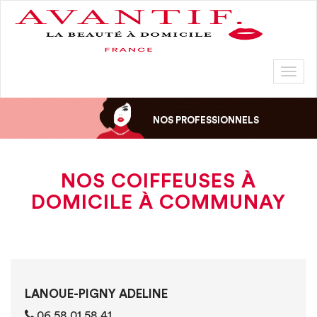
Toggl
naviga
NOS PROFESSIONNELS
NOS COIFFEUSES À
DOMICILE À COMMUNAY
LANOUE-PIGNY ADELINE
0‭6 ‭‭‭58 01 58 41