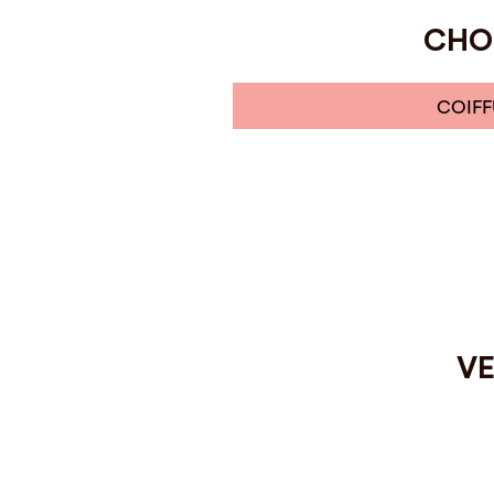
CHOI
COIFF
VE