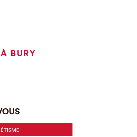
 À BURY
-VOUS
HÉTISME