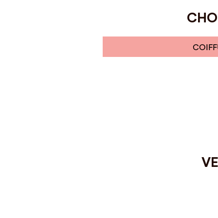
CHOI
COIFF
VE