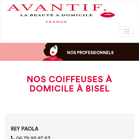
Toggl
naviga
NOS PROFESSIONNELS
NOS COIFFEUSES À
DOMICILE À BISEL
REY PAOLA
06 79 95 97 83