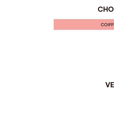
CHOI
COIFF
VE