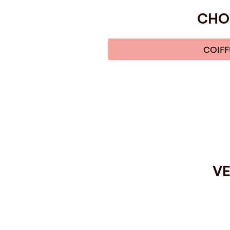
CHOI
COIFF
VE