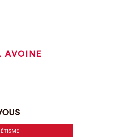
À AVOINE
-VOUS
HÉTISME