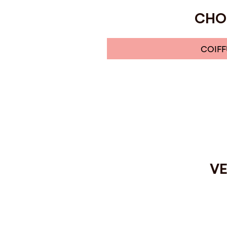
CHOI
COIFF
VE