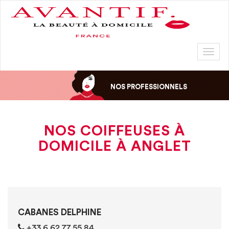
Toggl
naviga
NOS PROFESSIONNELS
NOS COIFFEUSES À
DOMICILE À ANGLET
CABANES DELPHINE
‭+33 6 62 77 55 84‬