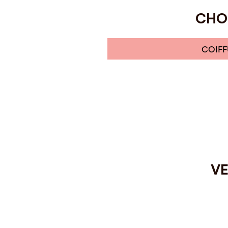
CHOI
COIFF
VE