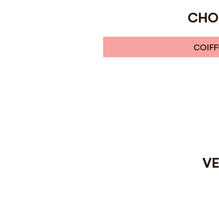
CHOI
COIFF
VE