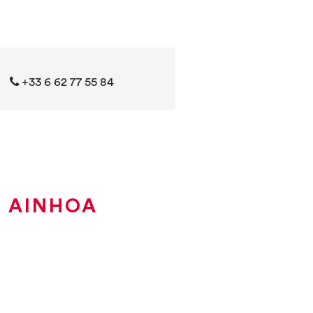
‭+33 6 62 77 55 84‬
À AINHOA