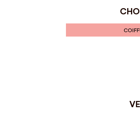
CHOI
COIFF
VE